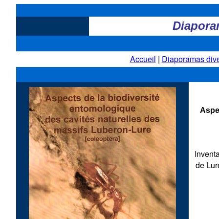
Diapora
Accueil
|
Diaporamas div
Aspec
Invent
de Lur