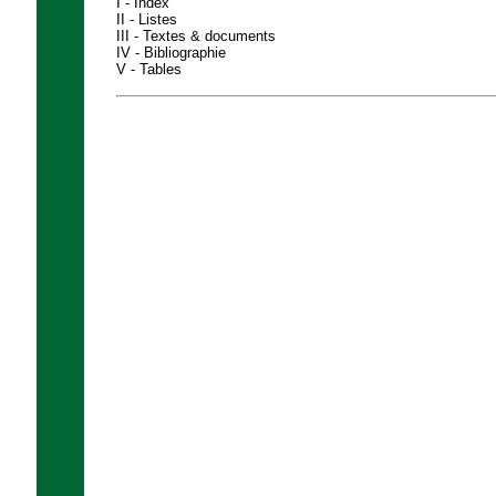
I - Index
II - Listes
III - Textes & documents
IV - Bibliographie
V - Tables