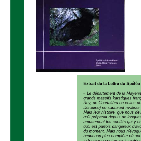
Extrait de la Lettre du Spéléo
« Le département de la Mayenne
grands massifs karstiques franç
Rey, de Courtaliéru ou celles d
Dérouine) ne sauraient rivalis
Mais leur histoire, que nous d
qu'il préparait depuis de longues
amusement les conflits qui y o
qu'il est parfois dangereux d'av
du moment. Mais nous n'évoquon
beaucoup plus complète où sont
le tourisme souterrain, la paléo