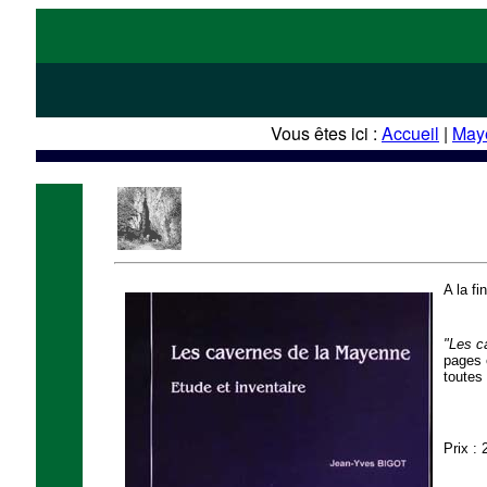
Vous êtes ici :
Accueil
|
May
A la f
"Les c
pages 
toutes
Prix : 